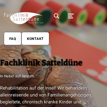
MODALES SUCHFELD UMSCHALTEN
MENÜ
FAQ
KONTAKT
Fachklinik Satteldüne
In Nebel auf Amrum
Rehabilitation auf der Insel! Wir behandeln
alleinreisende und von Familienangehörigen
begleitete, chronisch kranke Kinder und