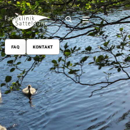
MODALES SUCHFELD UMSCHALTEN
MENÜ
FAQ
KONTAKT