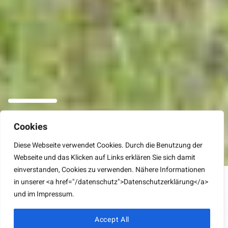
Aufenthalt
Cookies
Diese Webseite verwendet Cookies. Durch die Benutzung der
Webseite und das Klicken auf Links erklären Sie sich damit
In Deutschlands erstem CF-Reha-Zentrum
einverstanden, Cookies zu verwenden. Nähere Informationen
Diese Webseite verwendet Cookies. Durch die Benutzung der
in unserer <a href="/datenschutz">Datenschutzerklärung</a>
Webseite und das Klicken auf Links erklären Sie sich damit
und im Impressum.
einverstanden, Cookies zu verwenden. Nähere Informationen
in unserer
Datenschutzerklärung
und im
Impressum
.
Accept All
OK