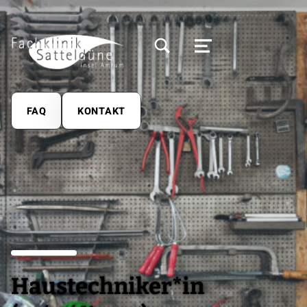
MODALES SUCHFELD UMSCHALTEN
MENÜ
FAQ
KONTAKT
Haustechniker*in