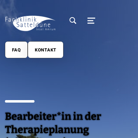
MODALES SUCHFELD UMSCHALTEN
MENÜ
FAQ
KONTAKT
Bearbeiter*in in der
Therapieplanung